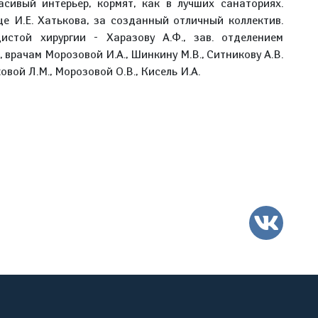
асивый интерьер, кормят, как в лучших санаториях.
це И.Е. Хатькова, за созданный отличный коллектив.
истой хирургии - Харазову А.Ф., зав. отделением
 врачам Морозовой И.А., Шинкину М.В., Ситникову А.В.
вой Л.М., Морозовой О.В., Кисель И.А.
VK