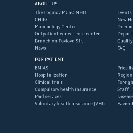
ABOUT US
The Loginov MCSC MHD
Events
CNIIG
New Ho
Mammology Center
Docum
Outpatient cancer care center
Depart
Branch on Pavlova Str.
Quality
News
FAQ
FOR PATIENT
EMIAS
Price li
Hospitalization
Regions
Clinical trials
Foreign
Compulsory health insurance
Staff
Paid services
Disease
Voluntary health insurance (VHI)
Pacient