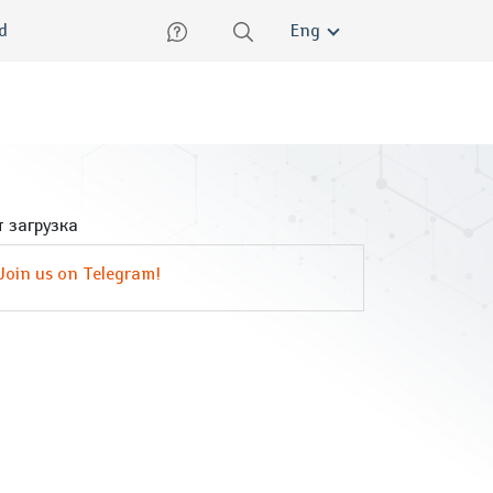
lish
ed
Eng
 загрузка
Join us on Telegram!