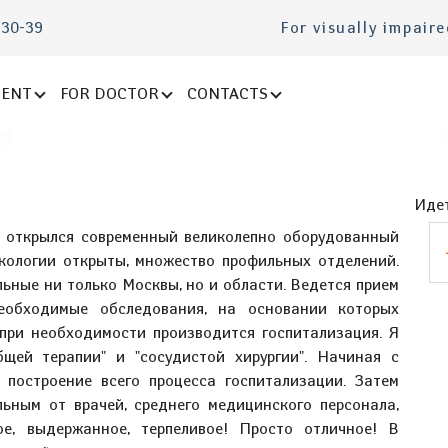
-30-39
For visually impair
IENT
FOR DOCTOR
CONTACTS
Идет
а открылся современный великолепно оборудованный
нкологии открыты, множество профильных отделений.
ьные ни только Москвы, но и области. Ведется прием
необходимые обследования, на основании которых
 при необходимости производится госпитализация. Я
бщей терапии" и "сосудистой хирургии". Начиная с
 построение всего процесса госпитализации. Затем
льным от врачей, среднего медицинского персонала,
ое, выдержанное, терпеливое! Просто отличное! В