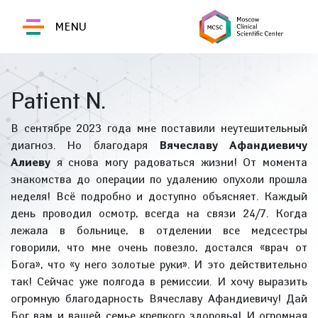
MENU
Patient N.
В сентябре 2023 года мне поставили неутешительный
диагноз. Но благодаря
Вячеславу Афандиевичу
Алиеву
я снова могу радоваться жизни! От момента
знакомства до операции по удалению опухоли прошла
неделя! Всё подробно и доступно объясняет. Каждый
день проводил осмотр, всегда на связи 24/7. Когда
лежала в больнице, в отделении все медсестры
говорили, что мне очень повезло, достался «врач от
Бога», что «у него золотые руки». И это действительно
так! Сейчас уже полгода в ремиссии. И хочу выразить
огромную благодарность Вячеславу Афандиевичу! Дай
Бог вам и вашей семье крепкого здоровья! И огромная