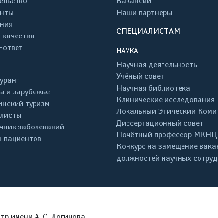
ельство
Вакансии
енты
Наши партнеры
ния
СПЕЦИАЛИСТАМ
 качества
-ответ
НАУКА
Научная деятельность
Учёный совет
урант
Научная библиотека
ы и зарубежье
Клинические исследования
нский туризм
Локальный Этический Коми
листы
Диссертационный совет
чник заболеваний
Почётный профессор МКНЦ
 пациентов
Конкурс на замещение вака
должностей научных сотру
р имени А. С. Логинова