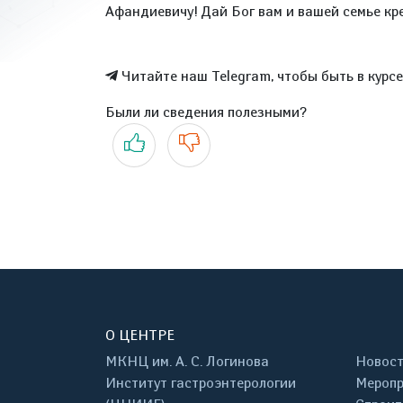
Афандиевичу! Дай Бог вам и вашей семье кре
Читайте наш Telegram, чтобы быть в курс
Были ли сведения полезными?
Да
Нет
О ЦЕНТРЕ
МКНЦ им. А. С. Логинова
Новос
Институт гастроэнтерологии
Меропр