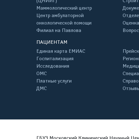
(ЦНИИГ)
Строит
Маммологический центр
Докум
Центр амбулаторной
Отделе
онкологической помощи
Оценка
Филиал на Павлова
Вопрос
ПАЦИЕНТАМ
Единая карта ЕМИАС
Прейск
Госпитализация
Регион
Исследования
Медици
ОМС
Специа
Платные услуги
Справо
ДМС
Отзывы
ГБУЗ Московский Клинический Научный Цент