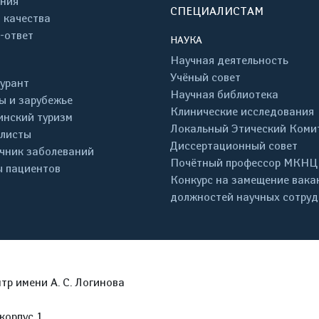
ния
СПЕЦИАЛИСТАМ
 качества
-ответ
НАУКА
Научная деятельность
Учёный совет
урант
Научная библиотека
ы и зарубежье
Клинические исследования
нский туризм
Локальный Этический Коми
листы
Диссертационный совет
чник заболеваний
Почётный профессор МКНЦ
 пациентов
Конкурс на замещение вака
должностей научных сотру
р имени А. С. Логинова
корпус 1