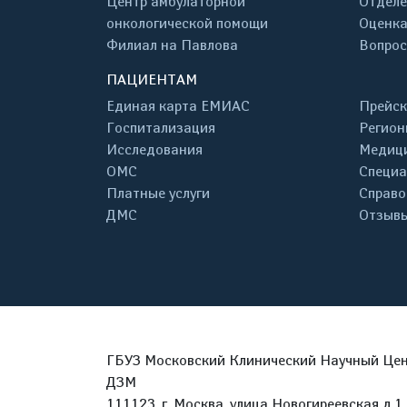
Центр амбулаторной
Отделе
онкологической помощи
Оценка
Филиал на Павлова
Вопрос
ПАЦИЕНТАМ
Единая карта ЕМИАС
Прейск
Госпитализация
Регион
Исследования
Медици
ОМС
Специа
Платные услуги
Справо
ДМС
Отзывы
ГБУЗ Московский Клинический Научный Цент
ДЗМ
111123, г. Москва, улица Новогиреевская д.1 