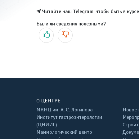
Читайте наш Telegram, чтобы быть в курс
Были ли сведения полезными?
Да
Нет
О ЦЕНТРЕ
МКНЦ им. А. С. Логинова
Новос
Институт гастроэнтерологии
Меропр
(ЦНИИГ)
Строит
Маммологический центр
Докум