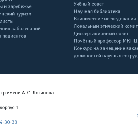
Учёный совет
ы и зарубежье
Научная библиотека
нский туризм
Клинические исследования
листы
Локальный этический комит
чник заболеваний
Диссертационный совет
 пациентов
Почётный профессор МКНЦ
Конкурс на замещение вака
должностей научных сотру
р имени А. С. Логинова
корпус 1
04-30-39