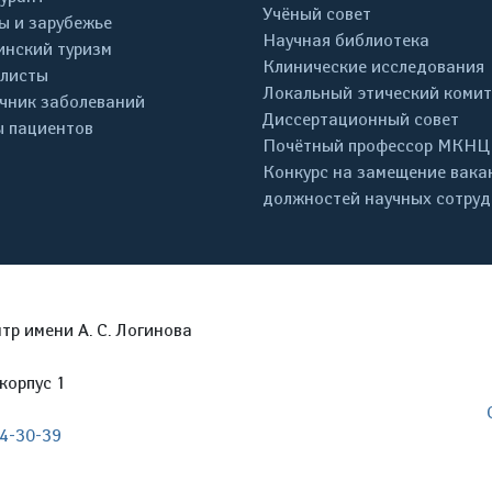
Учёный совет
ы и зарубежье
Научная библиотека
нский туризм
Клинические исследования
листы
Локальный этический комит
чник заболеваний
Диссертационный совет
 пациентов
Почётный профессор МКНЦ
Конкурс на замещение вака
должностей научных сотру
р имени А. С. Логинова
корпус 1
04-30-39