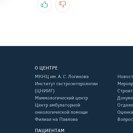
Да
Нет
О ЦЕНТРЕ
МКНЦ им. А. С. Логинова
Новос
Институт гастроэнтерологии
Меропр
(ЦНИИГ)
Строит
Маммологический центр
Докум
Центр амбулаторной
Отделе
онкологической помощи
Оценка
Филиал на Павлова
Вопрос
ПАЦИЕНТАМ