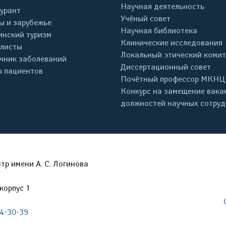
Научная деятельность
урант
Учёный совет
ы и зарубежье
Научная библиотека
нский туризм
Клинические исследования
листы
Локальный этический комит
чник заболеваний
Диссертационный совет
 пациентов
Почётный профессор МКНЦ
Конкурс на замещение вака
должностей научных сотру
р имени А. С. Логинова
корпус 1
04-30-39