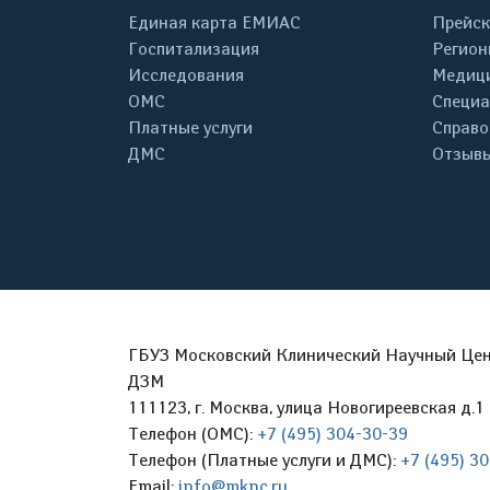
Единая карта ЕМИАС
Прейск
Госпитализация
Регион
Исследования
Медици
ОМС
Специа
Платные услуги
Справо
ДМС
Отзывы
ГБУЗ Московский Клинический Научный Цент
ДЗМ
111123, г. Москва, улица Новогиреевская д.1 
Телефон (ОМС):
+7 (495) 304-30-39
Телефон (Платные услуги и ДМС):
+7 (495) 3
Email:
info@mknc.ru