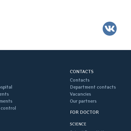
VK
CONTACTS
Contacts
spital
Department contacts
ents
Vacancies
ments
Our partners
 control
FOR DOCTOR
SCIENCE