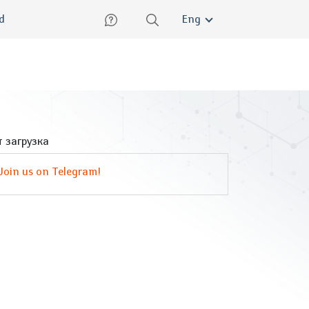
lish
ed
Eng
 загрузка
Join us on Telegram!