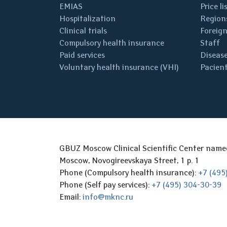
EMIAS
Price li
Hospitalization
Regions
Clinical trials
Foreign
Compulsory health insurance
Staff
Paid services
Disease
Voluntary health insurance (VHI)
Pacient
GBUZ Moscow Clinical Scientific Center nam
Moscow, Novogireevskaya Street, 1 p. 1
Phone (Compulsory health insurance):
+7 (495
Phone (Self pay services):
+7 (495) 304-30-39
Email:
info@mknc.ru