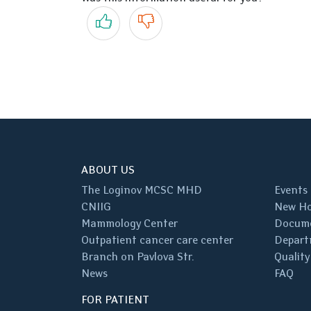
Yes
No
ABOUT US
The Loginov MCSC MHD
Events
CNIIG
New Ho
Mammology Center
Docum
Outpatient cancer care center
Depart
Branch on Pavlova Str.
Quality
News
FAQ
FOR PATIENT