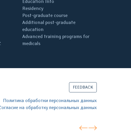
Education Info
Residency
Post-graduate course
Additional post-graduate
education
Advanced training programs for
C
medicals
FEEDBACK
Политика обработки персональных данных
Согласие на обработку персональных данных