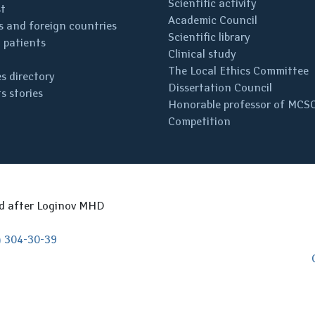
Scientific activity
st
Academic Council
 and foreign countries
Scientific library
 patients
Clinical study
The Local Ethics Committee
s directory
Dissertation Council
s stories
Honorable professor of MCS
Competition
ed after Loginov MHD
) 304-30-39