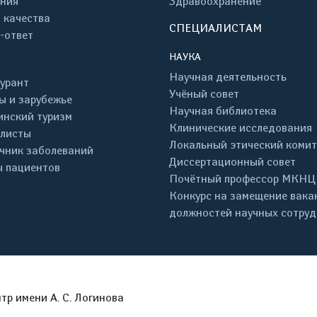
ния
Здравоохранение
 качества
СПЕЦИАЛИСТАМ
-ответ
НАУКА
Научная деятельность
урант
Учёный совет
ы и зарубежье
Научная библиотека
нский туризм
Клинические исследования
листы
Локальный этический комит
чник заболеваний
Диссертационный совет
 пациентов
Почётный профессор МКНЦ
Конкурс на замещение вака
должностей научных сотру
р имени А. С. Логинова