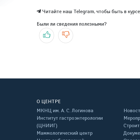
Читайте наш Telegram, чтобы быть в курс
Были ли сведения полезными?
Да
Нет
О ЦЕНТРЕ
МКНЦ им. А. С. Логинова
Новос
Институт гастроэнтерологии
Меропр
(ЦНИИГ)
Строит
Маммологический центр
Докум