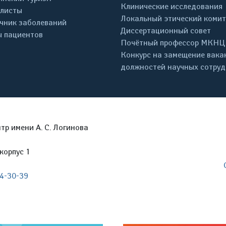
Клинические исследования
листы
Локальный этический комит
чник заболеваний
Диссертационный совет
 пациентов
Почётный профессор МКНЦ
Конкурс на замещение вака
должностей научных сотру
р имени А. С. Логинова
корпус 1
04-30-39