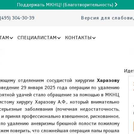
Поддержать МКНЦ! (Благотворительность)
(495) 304-30-39
Версия для слабов
ТАМ
СПЕЦИАЛИСТАМ
КОНТАКТЫ
Идет
ующему отделением сосудистой хирургии
Харазову
оведение 29 января 2025 года операции по удалению
роятной удачей стало обращение за помощью в МКНЦ
истому хирургу Харазову А.Ф., который внимательно
ерьезные заболевания (почечная недостаточность,
) и принял профессионально взвешенное, рискованное,
и по удалению аневризмы брюшной полости пожилому
ожем поверить, что сложнейшая операция папы прошла