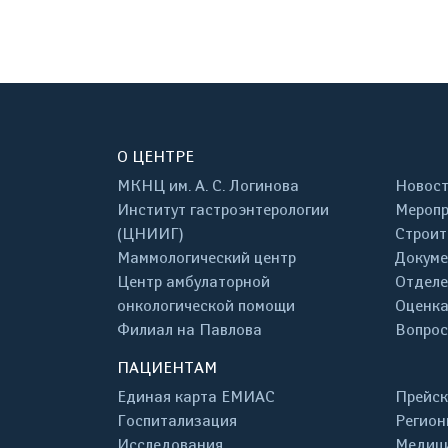
О ЦЕНТРЕ
МКНЦ им. А. С. Логинова
Новос
Институт гастроэнтерологии
Меропр
(ЦНИИГ)
Строит
Маммологический центр
Докум
Центр амбулаторной
Отделе
онкологической помощи
Оценка
Филиал на Павлова
Вопрос
ПАЦИЕНТАМ
Единая карта ЕМИАС
Прейск
Госпитализация
Регион
Исследования
Медици