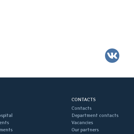
VK
CONTACTS
Contacts
spital
Department contacts
ents
Vacancies
ments
Our partners