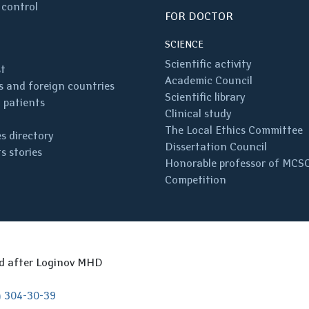
 control
FOR DOCTOR
SCIENCE
Scientific activity
st
Academic Council
 and foreign countries
Scientific library
 patients
Clinical study
The Local Ethics Committee
s directory
Dissertation Council
s stories
Honorable professor of MCS
Competition
ed after Loginov MHD
) 304-30-39