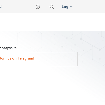
lish
ed
Eng
 загрузка
Join us on Telegram!