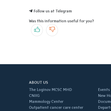
Follow us at Telegram
Was this information useful for you?
Yes
No
ABOUT US
The Loginov MCSC MHD
Events
CNIIG
New Ho
Mammology Center
Docum
Outpatient cancer care center
Depart