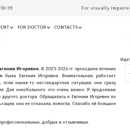
-30-39
For visually impair
IENT
FOR DOCTOR
CONTACTS
Идет
вгении Игоревне.
В 2023-2024 гг. проходила лечение
м была Евгения Игоревна. Внимательная, работает
, если какая-то нестандартная ситуация, она сразу
мя. Для онкобольного это очень важно. Я продолжаю
у другого доктора. Обращалась к Евгении Игоревне по
тация, она не отказала, помогла. Спасибо ей большое
 профессиональных, добрых и отзывчивых.