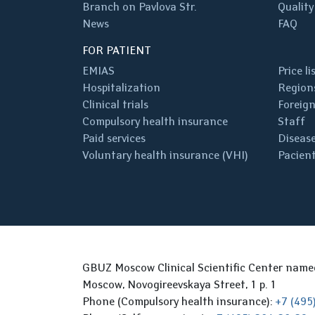
Branch on Pavlova Str.
Quality
News
FAQ
FOR PATIENT
EMIAS
Price li
Hospitalization
Regions
Clinical trials
Foreign
Compulsory health insurance
Staff
Paid services
Disease
Voluntary health insurance (VHI)
Pacient
GBUZ Moscow Clinical Scientific Center nam
Moscow, Novogireevskaya Street, 1 p. 1
Phone (Compulsory health insurance):
+7 (495