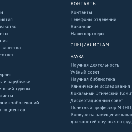
КОНТАКТЫ
ти
Контакты
иятия
Телефоны отделений
ельство
Вакансии
енты
Наши партнеры
ния
СПЕЦИАЛИСТАМ
 качества
-ответ
НАУКА
Научная деятельность
Учёный совет
урант
Научная библиотека
ы и зарубежье
Клинические исследования
нский туризм
Локальный Этический Коми
листы
Диссертационный совет
чник заболеваний
Почётный профессор МКНЦ
 пациентов
Конкурс на замещение вака
должностей научных сотру