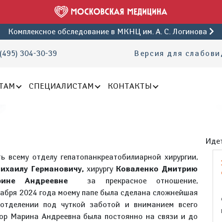
Комплексное обследование
в МКНЦ им. А. С. Логинова
(495) 304-30-39
Версия для слабов
ТАМ
СПЕЦИАЛИСТАМ
КОНТАКТЫ
Идет
ь всему отделу гепатопанкреатобилиарной хирургии,
ихаилу Германовичу,
хирургу
Коваленко Дмитрию
рине Андреевне
за прекрасное отношение,
кабря 2024 года моему папе была сделана сложнейшая
 отделении под чуткой заботой и вниманием всего
тор Марина Андреевна была постоянно на связи и до