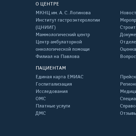
О ЦЕНТРЕ
МКНЦ им. А. С. Логинова
Новос
Институт гастроэнтерологии
Меропр
(ЦНИИГ)
Строит
Маммологический центр
Докум
Центр амбулаторной
Отделе
онкологической помощи
Оценка
Филиал на Павлова
Вопрос
ПАЦИЕНТАМ
Единая карта ЕМИАС
Прейск
Госпитализация
Регион
Исследования
Медици
ОМС
Специа
Платные услуги
Справо
ДМС
Отзывы