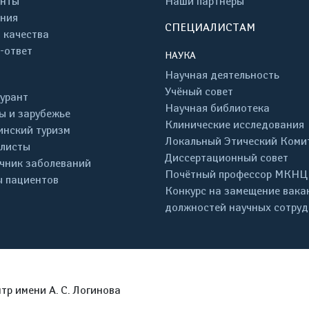
енты
Наши партнеры
ния
СПЕЦИАЛИСТАМ
 качества
-ответ
НАУКА
Научная деятельность
Учёный совет
урант
Научная библиотека
ы и зарубежье
Клинические исследования
нский туризм
Локальный Этический Коми
листы
Диссертационный совет
чник заболеваний
Почётный профессор МКНЦ
 пациентов
Конкурс на замещение вака
должностей научных сотру
р имени А. С. Логинова