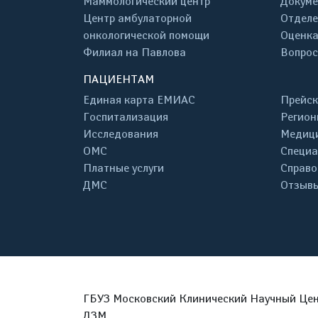
Маммологический центр
Докум
Центр амбулаторной
Отделе
онкологической помощи
Оценка
Филиал на Павлова
Вопрос
ПАЦИЕНТАМ
Единая карта ЕМИАС
Прейск
Госпитализация
Регион
Исследования
Медици
ОМС
Специа
Платные услуги
Справо
ДМС
Отзывы
ГБУЗ Московский Клинический Научный Цент
ДЗМ