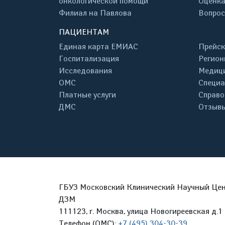
онкологической помощи
Оценка
Филиал на Павлова
Вопрос
ПАЦИЕНТАМ
Единая карта ЕМИАС
Прейск
Госпитализация
Регион
Исследования
Медици
ОМС
Специа
Платные услуги
Справо
ДМС
Отзывы
ГБУЗ Московский Клинический Научный Цент
ДЗМ
111123, г. Москва, улица Новогиреевская д.1 
Телефон (ОМС):
+7 (495) 304-30-39