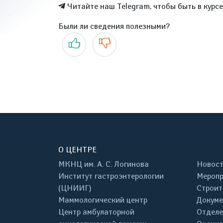
Читайте наш Telegram, чтобы быть в курс
Были ли сведения полезными?
Да
Нет
О ЦЕНТРЕ
МКНЦ им. А. С. Логинова
Новос
Институт гастроэнтерологии
Меропр
(ЦНИИГ)
Строит
Маммологический центр
Докум
Центр амбулаторной
Отделе