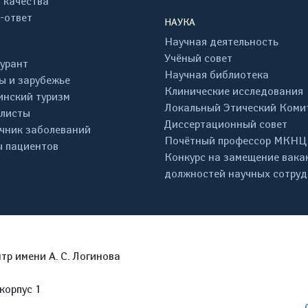
 качества
-ответ
НАУКА
Научная деятельность
Учёный совет
урант
Научная библиотека
ы и зарубежье
Клинические исследования
нский туризм
Локальный Этический Коми
листы
Диссертационный совет
чник заболеваний
Почётный профессор МКНЦ
 пациентов
Конкурс на замещение вака
должностей научных сотру
р имени А. С. Логинова
корпус 1