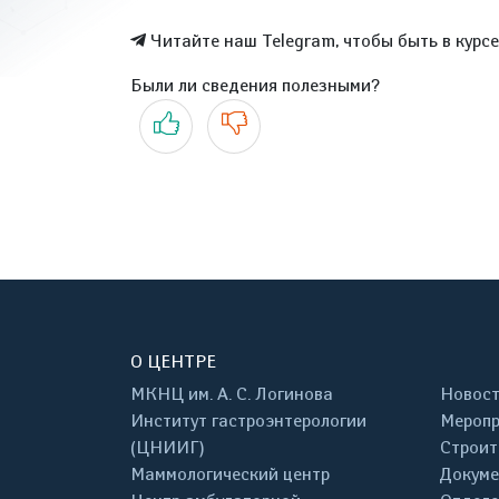
Читайте наш Telegram, чтобы быть в курс
Были ли сведения полезными?
Да
Нет
О ЦЕНТРЕ
МКНЦ им. А. С. Логинова
Новос
Институт гастроэнтерологии
Меропр
(ЦНИИГ)
Строит
Маммологический центр
Докум