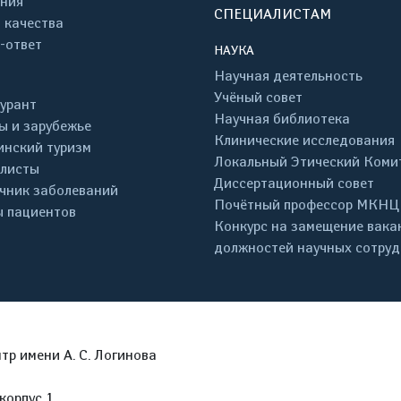
ния
СПЕЦИАЛИСТАМ
 качества
-ответ
НАУКА
Научная деятельность
Учёный совет
урант
Научная библиотека
ы и зарубежье
Клинические исследования
нский туризм
Локальный Этический Коми
листы
Диссертационный совет
чник заболеваний
Почётный профессор МКНЦ
 пациентов
Конкурс на замещение вака
должностей научных сотру
р имени А. С. Логинова
корпус 1