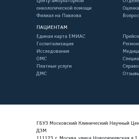
Центр амбулаторной
Отделе
онкологической помощи
Оценка
Филиал на Павлова
Вопрос
ПАЦИЕНТАМ
Единая карта ЕМИАС
Прейск
Госпитализация
Регион
Исследования
Медици
ОМС
Специа
Платные услуги
Справо
ДМС
Отзывы
ГБУЗ Московский Клинический Научный Цент
ДЗМ
111123, г. Москва, улица Новогиреевская д.1 