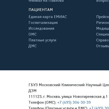
Филиал на Павлова
Вопрос
ПАЦИЕНТАМ
Единая карта ЕМИАС
Прейск
Госпитализация
Регион
Исследования
Медици
ОМС
Специа
Платные услуги
Справо
ДМС
Отзывы
ГБУЗ Московский Клинический Научный Цент
ДЗМ
111123, г. Москва, улица Новогиреевская д.1 
Телефон (ОМС):
+7 (495) 304-30-39
Телефон (Платные услуги и ДМС):
+7 (495) 3