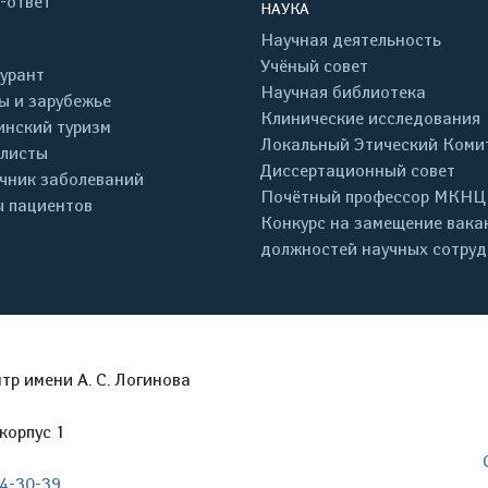
-ответ
НАУКА
Научная деятельность
Учёный совет
урант
Научная библиотека
ы и зарубежье
Клинические исследования
нский туризм
Локальный Этический Коми
листы
Диссертационный совет
чник заболеваний
Почётный профессор МКНЦ
 пациентов
Конкурс на замещение вака
должностей научных сотру
р имени А. С. Логинова
корпус 1
04-30-39