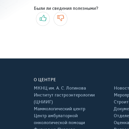
Были ли сведения полезными?
Да
Нет
О ЦЕНТРЕ
МКНЦ им. А. С. Логинова
Новос
Институт гастроэнтерологии
Меропр
(ЦНИИГ)
Строит
Маммологический центр
Докум
Центр амбулаторной
Отделе
онкологической помощи
Оценка