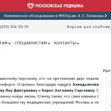
Комплексное обследование
в МКНЦ им. А. С. Логинова
(495) 304-30-39
Версия для слабов
ТАМ
СПЕЦИАЛИСТАМ
КОНТАКТЫ
Идет
цинскому персоналу, кто на протяжении двух недель
комфорте. Отдельно благодарю хирурга
Ахмедьянова
ву Яну Дмитриевну
и
Бернс Ангелину Сергеевну
. С
венно новую жизнь. Отмечу также, что сама клиника с
у большинству медицинских учреждений Москвы и не