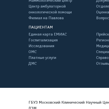
Маммологический центр
Докум
Центр амбулаторной
Отделе
онкологической помощи
Оценка
Филиал на Павлова
Вопрос
ПАЦИЕНТАМ
Единая карта ЕМИАС
Прейск
Госпитализация
Регион
Исследования
Медици
ОМС
Специа
Платные услуги
Справо
ДМС
Отзывы
ГБУЗ Московский Клинический Научный Цент
ДЗМ