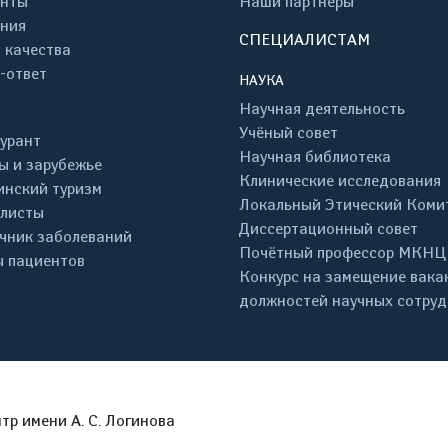
енты
Наши партнеры
ния
СПЕЦИАЛИСТАМ
 качества
-ответ
НАУКА
Научная деятельность
Учёный совет
урант
Научная библиотека
ы и зарубежье
Клинические исследования
нский туризм
Локальный Этический Коми
листы
Диссертационный совет
чник заболеваний
Почётный профессор МКНЦ
 пациентов
Конкурс на замещение вака
должностей научных сотру
р имени А. С. Логинова