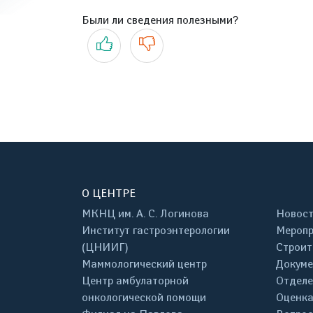
Были ли сведения полезными?
Да
Нет
О ЦЕНТРЕ
МКНЦ им. А. С. Логинова
Новос
Институт гастроэнтерологии
Меропр
(ЦНИИГ)
Строит
Маммологический центр
Докум
Центр амбулаторной
Отделе
онкологической помощи
Оценка