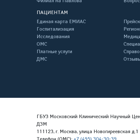
Филиал на Павлова
Вопрос
ПАЦИЕНТАМ
Единая карта ЕМИАС
Прейск
Госпитализация
Регион
Исследования
Медици
ОМС
Специа
Платные услуги
Справо
ДМС
Отзывы
ГБУЗ Московский Клинический Научный Цент
ДЗМ
111123, г. Москва, улица Новогиреевская д.1 
Телефон (ОМС):
+7 (495) 304-30-39