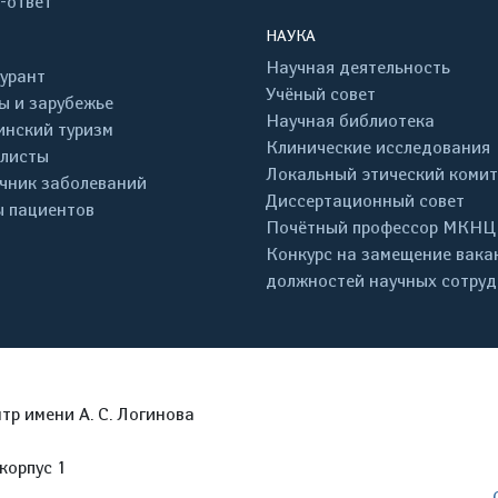
-ответ
НАУКА
Научная деятельность
урант
Учёный совет
ы и зарубежье
Научная библиотека
нский туризм
Клинические исследования
листы
Локальный этический комит
чник заболеваний
Диссертационный совет
 пациентов
Почётный профессор МКНЦ
Конкурс на замещение вака
должностей научных сотру
р имени А. С. Логинова
корпус 1