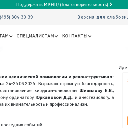
Поддержать МКНЦ! (Благотворительность)
(495) 304-30-39
Версия для слабов
ТАМ
СПЕЦИАЛИСТАМ
КОНТАКТЫ
Идет
нии клинической маммологии и реконструктивно-
езы
24-25.06.2025. Выражаю огромную благодарность,
восстановление, хирургам-онкологам
Шивилову Е.В.,
ткому ординатору
Юркановой Д.Д.
, и анестезиологу, а
 за их внимательность и профессионализм.
е последних событий.