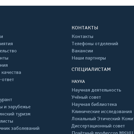
КОНТАКТЫ
ти
Контакты
иятия
Телефоны отделений
ельство
Вакансии
енты
Наши партнеры
ния
СПЕЦИАЛИСТАМ
 качества
-ответ
НАУКА
Научная деятельность
Учёный совет
урант
Научная библиотека
ы и зарубежье
Клинические исследования
нский туризм
Локальный Этический Коми
листы
Диссертационный совет
чник заболеваний
Почётный профессор МКНЦ