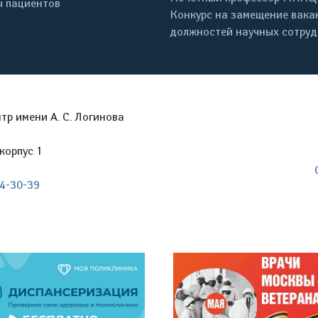
 пациентов
Конкурс на замещение вака
должностей научных сотру
р имени А. С. Логинова
корпус 1
04-30-39