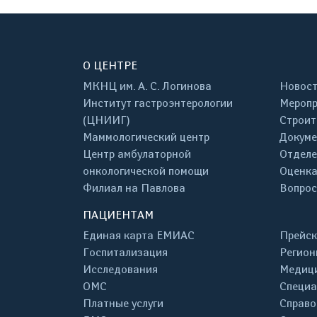
О ЦЕНТРЕ
МКНЦ им. А. С. Логинова
Новос
Институт гастроэнтерологии
Меропр
(ЦНИИГ)
Строит
Маммологический центр
Докум
Центр амбулаторной
Отделе
онкологической помощи
Оценка
Филиал на Павлова
Вопрос
ПАЦИЕНТАМ
Единая карта ЕМИАС
Прейск
Госпитализация
Регион
Исследования
Медици
ОМС
Специа
Платные услуги
Справо