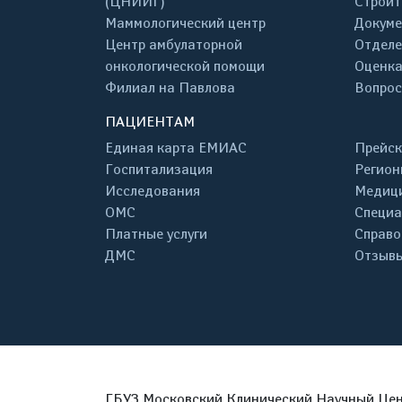
(ЦНИИГ)
Строит
Маммологический центр
Докум
Центр амбулаторной
Отделе
онкологической помощи
Оценка
Филиал на Павлова
Вопрос
ПАЦИЕНТАМ
Единая карта ЕМИАС
Прейск
Госпитализация
Регион
Исследования
Медици
ОМС
Специа
Платные услуги
Справо
ДМС
Отзывы
ГБУЗ Московский Клинический Научный Цент