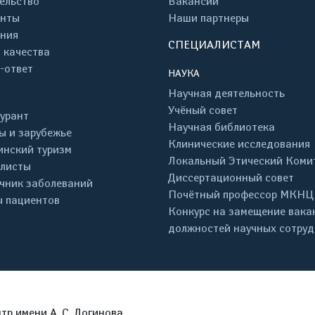
ельство
Вакансии
енты
Наши партнеры
ния
СПЕЦИАЛИСТАМ
 качества
-ответ
НАУКА
Научная деятельность
Учёный совет
урант
Научная библиотека
ы и зарубежье
Клинические исследования
нский туризм
Локальный Этический Коми
листы
Диссертационный совет
чник заболеваний
Почётный профессор МКНЦ
 пациентов
Конкурс на замещение вака
должностей научных сотру
р имени А. С. Логинова