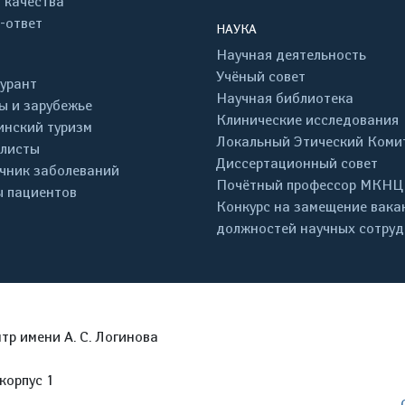
 качества
-ответ
НАУКА
Научная деятельность
Учёный совет
урант
Научная библиотека
ы и зарубежье
Клинические исследования
нский туризм
Локальный Этический Коми
листы
Диссертационный совет
чник заболеваний
Почётный профессор МКНЦ
 пациентов
Конкурс на замещение вака
должностей научных сотру
р имени А. С. Логинова
корпус 1