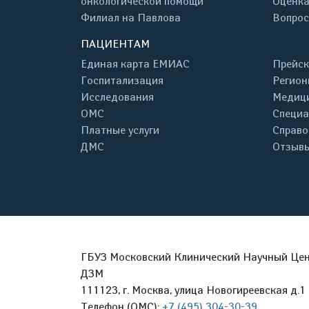
онкологической помощи
Оценка
Филиал на Павлова
Вопрос
ПАЦИЕНТАМ
Единая карта ЕМИАС
Прейск
Госпитализация
Регион
Исследования
Медици
ОМС
Специа
Платные услуги
Справо
ДМС
Отзывы
ГБУЗ Московский Клинический Научный Цент
ДЗМ
111123, г. Москва, улица Новогиреевская д.1 
Телефон (ОМС):
+7 (495) 304-30-39