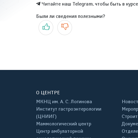
Читайте наш Telegram, чтобы быть в курс
Были ли сведения полезными?
Да
Нет
О ЦЕНТРЕ
МКНЦ им. А. С. Логинова
Новос
Институт гастроэнтерологии
Меропр
(ЦНИИГ)
Строит
Маммологический центр
Докум
Центр амбулаторной
Отделе