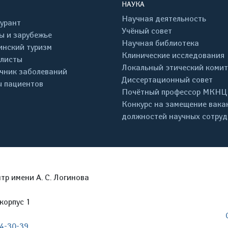
НАУКА
Научная деятельность
урант
Учёный совет
ы и зарубежье
Научная библиотека
нский туризм
Клинические исследования
листы
Локальный этический комит
чник заболеваний
Диссертационный совет
 пациентов
Почётный профессор МКНЦ
Конкурс на замещение вака
должностей научных сотру
р имени А. С. Логинова
корпус 1
04-30-39