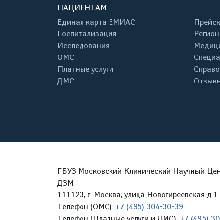
ПАЦИЕНТАМ
Единая карта ЕМИАС
Прейск
Госпитализация
Регион
Исследования
Медици
ОМС
Специа
Платные услуги
Справо
ДМС
Отзывы
ГБУЗ Московский Клинический Научный Цент
ДЗМ
111123, г. Москва, улица Новогиреевская д.1 
Телефон (ОМС):
+7 (495) 304-30-39
Телефон (Платные услуги и ДМС):
+7 (495) 3