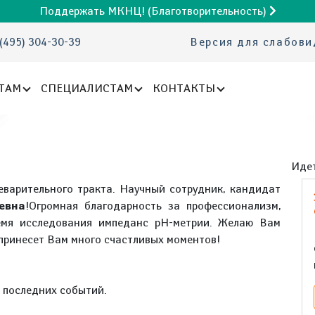
Поддержать МКНЦ! (Благотворительность)
(495) 304-30-39
Версия для слабов
ТАМ
СПЕЦИАЛИСТАМ
КОНТАКТЫ
Идет
еварительного тракта. Научный сотрудник, кандидат
евна
!Огромная благодарность за профессионализм,
емя исследования импеданс рH-метрии. Желаю Вам
 принесет Вам много счастливых моментов!
е последних событий.