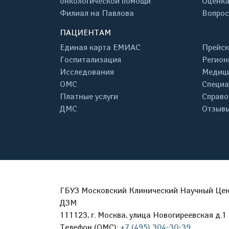
онкологической помощи
Оценка
Филиал на Павлова
Вопрос
ПАЦИЕНТАМ
Единая карта ЕМИАС
Прейск
Госпитализация
Регион
Исследования
Медици
ОМС
Специа
Платные услуги
Справо
ДМС
Отзывы
ГБУЗ Московский Клинический Научный Цент
ДЗМ
111123, г. Москва, улица Новогиреевская д.1 
Телефон (ОМС):
+7 (495) 304-30-39