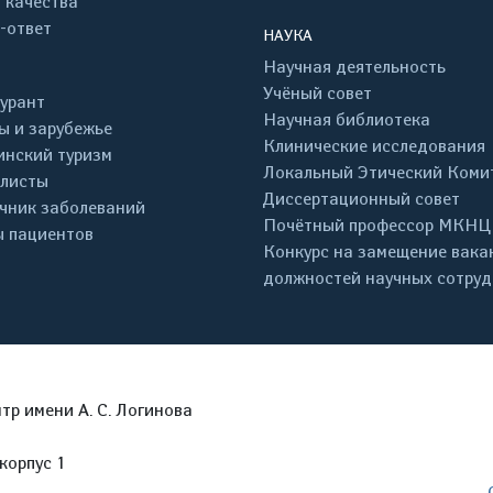
 качества
-ответ
НАУКА
Научная деятельность
Учёный совет
урант
Научная библиотека
ы и зарубежье
Клинические исследования
нский туризм
Локальный Этический Коми
листы
Диссертационный совет
чник заболеваний
Почётный профессор МКНЦ
 пациентов
Конкурс на замещение вака
должностей научных сотру
р имени А. С. Логинова
корпус 1