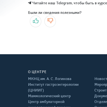
Читайте наш Telegram, чтобы быть в курс
Были ли сведения полезными?
Да
Нет
О ЦЕНТРЕ
МКНЦ им. А. С. Логинова
Новос
Институт гастроэнтерологии
Меропр
(ЦНИИГ)
Строит
Маммологический центр
Докум
Центр амбулаторной
Отделе