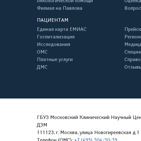
онкологической помощи
Оценка
Филиал на Павлова
Вопрос
ПАЦИЕНТАМ
Единая карта ЕМИАС
Прейск
Госпитализация
Регион
Исследования
Медици
ОМС
Специа
Платные услуги
Справо
ДМС
Отзывы
ГБУЗ Московский Клинический Научный Цент
ДЗМ
111123, г. Москва, улица Новогиреевская д.1 
Телефон (ОМС):
+7 (495) 304-30-39