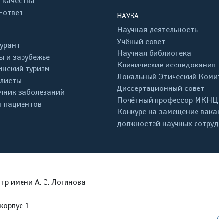
 качества
-ответ
НАУКА
Научная деятельность
Учёный совет
урант
Научная библиотека
ы и зарубежье
Клинические исследования
нский туризм
Локальный Этический Коми
листы
Диссертационный совет
чник заболеваний
Почётный профессор МКНЦ
 пациентов
Конкурс на замещение вака
должностей научных сотру
р имени А. С. Логинова
корпус 1