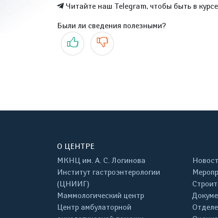
Читайте наш Telegram, чтобы быть в курс
Были ли сведения полезными?
Да
Нет
О ЦЕНТРЕ
МКНЦ им. А. С. Логинова
Новос
Институт гастроэнтерологии
Меропр
(ЦНИИГ)
Строит
Маммологический центр
Докум
Центр амбулаторной
Отделе