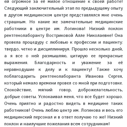
ей огромное за её милое отношение к своей работе!
Следующий заключительный этап по предыдущему опыту
в другом медицинском центре представлялся мне очень
страшным. Но какие же замечательные медицинские
работники в центре им. Логинова! Низкий поклон
рентгенолаборанту Востриковой Алле Николаевне! Она
провела процедуру с любовью к профессии и пациенту:
твердо, четко и дисциплинируя. Прошло несколько дней,
а я все о ней размышляю, цитирую ее прекрасные
выражения. Благодарность и уважение за её
неравнодушие к делу и к пациенту! Также хочу
поблагодарить рентгенолаборанта Иванова Сергея,
который немало времени провел со мной при подготовке.
Спокойствие, мягкий говор, доброжелательность,
добрые советы. Успокаивал меня, что все будет хорошо.
Очень приятно и радостно видеть в медицине таких
работников! Очень люблю центр им. Логинова и весь его
медицинский персонал и в ответ получаю то же! Низкий
поклон и наилучшие пожелания всем сотрудникам!