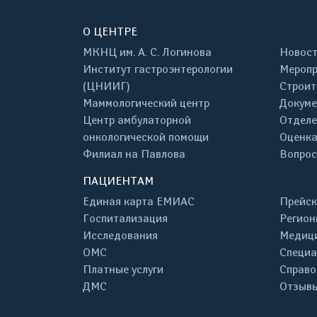
О ЦЕНТРЕ
МКНЦ им. А. С. Логинова
Новос
Институт гастроэнтерологии
Меропр
(ЦНИИГ)
Строит
Маммологический центр
Докум
Центр амбулаторной
Отделе
онкологической помощи
Оценка
Филиал на Павлова
Вопрос
ПАЦИЕНТАМ
Единая карта ЕМИАС
Прейск
Госпитализация
Регион
Исследования
Медици
ОМС
Специа
Платные услуги
Справо
ДМС
Отзывы