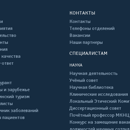
КОНТАКТЫ
ти
Контакты
иятия
Телефоны отделений
ельство
Вакансии
енты
Наши партнеры
ния
СПЕЦИАЛИСТАМ
 качества
-ответ
НАУКА
Научная деятельность
Учёный совет
урант
Научная библиотека
ы и зарубежье
Клинические исследования
нский туризм
Локальный Этический Коми
листы
Диссертационный совет
чник заболеваний
Почётный профессор МКНЦ
 пациентов
Конкурс на замещение вака
должностей научных сотру