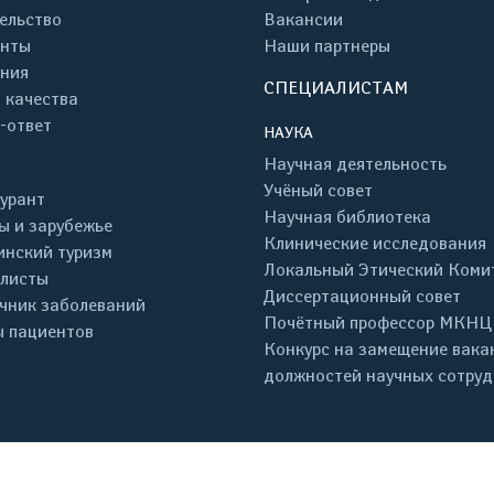
ельство
Вакансии
енты
Наши партнеры
ния
СПЕЦИАЛИСТАМ
 качества
-ответ
НАУКА
Научная деятельность
Учёный совет
урант
Научная библиотека
ы и зарубежье
Клинические исследования
нский туризм
Локальный Этический Коми
листы
Диссертационный совет
чник заболеваний
Почётный профессор МКНЦ
 пациентов
Конкурс на замещение вака
должностей научных сотру