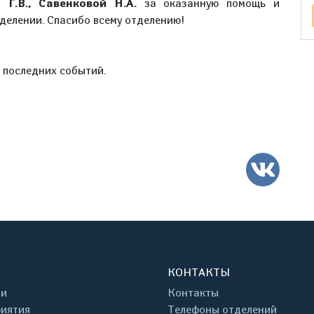
 Г.В., Савенковой Н.А.
за оказанную помощь и
тделении. Спасибо всему отделению!
е последних событий.
ВК
КОНТАКТЫ
ти
Контакты
иятия
Телефоны отделений