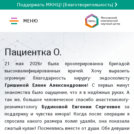
Поддержать МКНЦ! (Благотворительность)
МЕНЮ
Пациентка О.
21 мая 2026г была прооперированна бригадой
высоквалифицированных врачей. Хочу выразить
огромную благодарность хирургу- эндоскописту
Гришиной Елене Александровне
! С первых минут
знакомства было ощущение, что я в надëжных руках. А
так же, большое человеческое спасибо анастезиологу-
реаниматологу
Будиковой Евгении Сергеевне
за
поддержку и чувства юмора! Когда после операции я
спросила какого размера полип удалён, она показала
сжатый кулак! Посмеялись вместе от души. Обе девушки