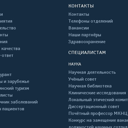
КОНТАКТЫ
ти
Контакты
иятия
Телефоны отделений
ельство
Вакансии
енты
Наши партнёры
ния
Здравоохранение
 качества
СПЕЦИАЛИСТАМ
-ответ
НАУКА
Научная деятельность
урант
Учёный совет
ы и зарубежье
Научная библиотека
нский туризм
Клинические исследования
листы
Локальный этический комит
чник заболеваний
Диссертационный совет
 пациентов
Почётный профессор МКНЦ
Конкурс на замещение вака
должностей научных сотру