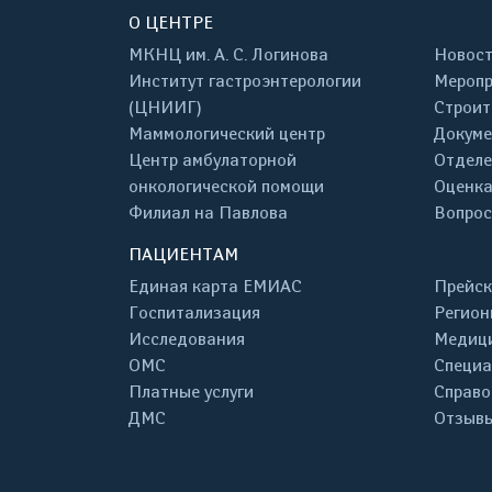
О ЦЕНТРЕ
МКНЦ им. А. С. Логинова
Новос
Институт гастроэнтерологии
Меропр
(ЦНИИГ)
Строит
Маммологический центр
Докум
Центр амбулаторной
Отделе
онкологической помощи
Оценка
Филиал на Павлова
Вопрос
ПАЦИЕНТАМ
Единая карта ЕМИАС
Прейск
Госпитализация
Регион
Исследования
Медици
ОМС
Специа
Платные услуги
Справо
ДМС
Отзывы