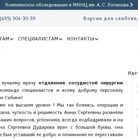
Комплексное обследование
в МКНЦ им. А. С. Логинова
(495) 304-30-39
Версия для слабов
ТАМ
СПЕЦИАЛИСТАМ
КОНТАКТЫ
Идет
ь лучшему врачу
отделения сосудистой хирургии
команде специалистов и всему доброму персоналу
ре Сабине!
аме на высшем уровне ! Мы так боялись операции и
рача, чуткость и решимость Анны Сергеевны развеяли
наших вопросов, успокоила, всегда подбадривала и на
на Сергеевна Дударева врач с большой буквы, она
же был уставший ее добро и понимание не переставали