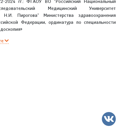
22-2024 гг.: ФГАОУ ВО "Российский Национальный
следовательский Медицинский Университет
. Н.И. Пирогова" Министерства здравоохранения
ссийской Федерации, ординатура по специальности
ндоскопия»
re
VK