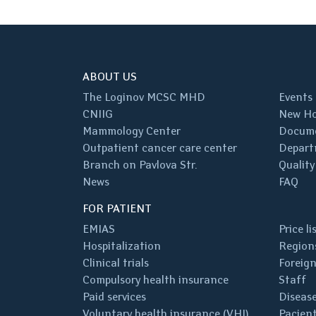
ABOUT US
The Loginov MCSC MHD
Events
CNIIG
New Ho
Mammology Center
Docum
Outpatient cancer care center
Depart
Branch on Pavlova Str.
Quality
News
FAQ
FOR PATIENT
EMIAS
Price li
Hospitalization
Regions
Clinical trials
Foreign
Compulsory health insurance
Staff
Paid services
Disease
Voluntary health insurance (VHI)
Pacient