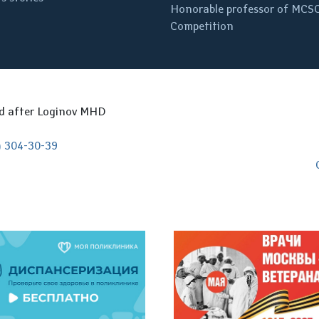
Honorable professor of MCS
Competition
ed after Loginov MHD
) 304-30-39