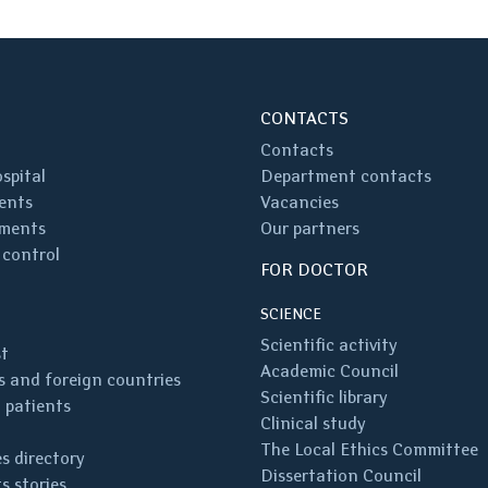
CONTACTS
Contacts
spital
Department contacts
ents
Vacancies
ments
Our partners
 control
FOR DOCTOR
SCIENCE
Scientific activity
st
Academic Council
 and foreign countries
Scientific library
 patients
Clinical study
The Local Ethics Committee
s directory
Dissertation Council
s stories