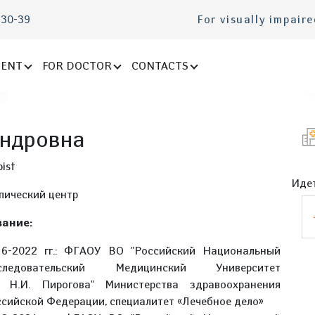
-30-39
For visually impair
IENT
FOR DOCTOR
CONTACTS
андровна
ist
Идет
пический центр
ание:
16-2022 гг.: ФГАОУ ВО "Российский Национальный
следовательский Медицинский Университет
. Н.И. Пирогова" Министерства здравоохранения
сийской Федерации, специалитет «Лечебное дело»