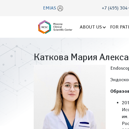
EMIAS
+7 (495) 304
ABOUT US
FOR PAT
Каткова Мария Алекс
Endoscop
Эндоско
Образов
20
Ис
им
Рос