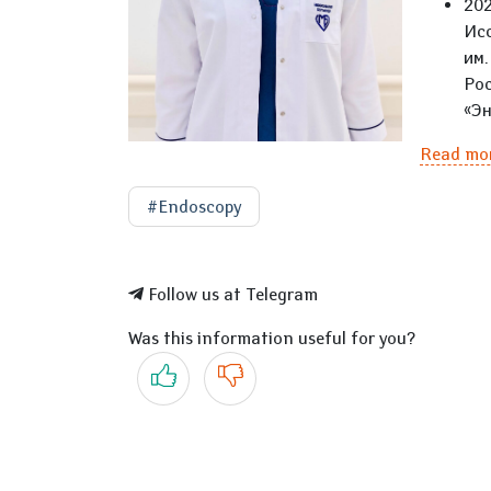
20
Ис
им
Ро
«Э
Read mo
#Endoscopy
Follow us at Telegram
Was this information useful for you?
Yes
No