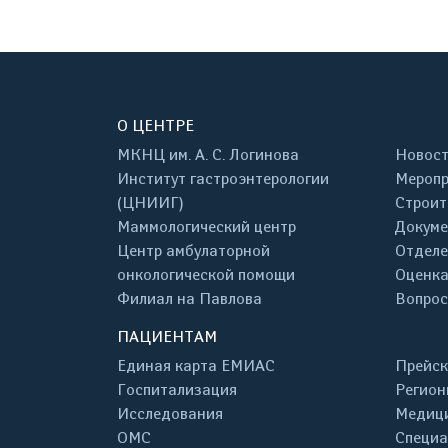
О ЦЕНТРЕ
МКНЦ им. А. С. Логинова
Новос
Институт гастроэнтерологии
Меропр
(ЦНИИГ)
Строит
Маммологический центр
Докум
Центр амбулаторной
Отделе
онкологической помощи
Оценка
Филиал на Павлова
Вопрос
ПАЦИЕНТАМ
Единая карта ЕМИАС
Прейск
Госпитализация
Регион
Исследования
Медици
ОМС
Специа