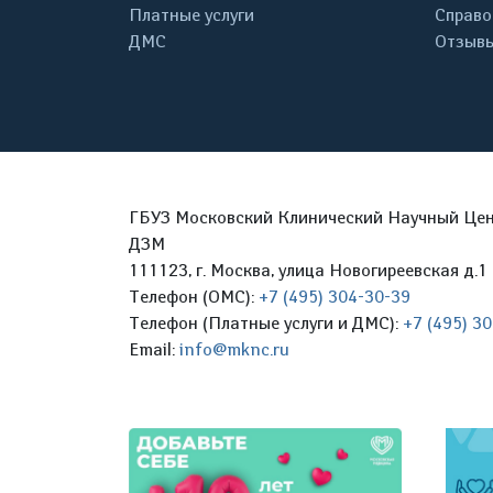
Платные услуги
Справо
ДМС
Отзывы
ГБУЗ Московский Клинический Научный Цент
ДЗМ
111123, г. Москва, улица Новогиреевская д.1 
Телефон (ОМС):
+7 (495) 304-30-39
Телефон (Платные услуги и ДМС):
+7 (495) 3
Email:
info@mknc.ru