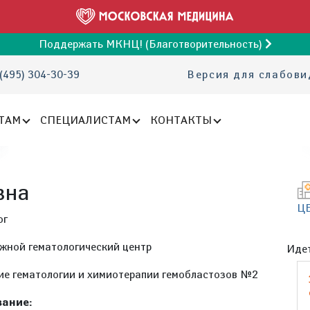
Поддержать МКНЦ! (Благотворительность)
(495) 304-30-39
Версия для слабов
ТАМ
СПЕЦИАЛИСТАМ
КОНТАКТЫ
вна
Ц
ог
жной гематологический центр
Идет
ие гематологии и химиотерапии гемобластозов №2
ание: