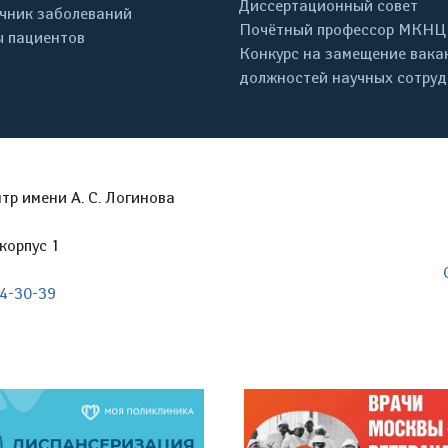
Диссертационный совет
чник заболеваний
Почётный профессор МКНЦ
 пациентов
Конкурс на замещение вака
должностей научных сотру
р имени А. С. Логинова
корпус 1
04-30-39