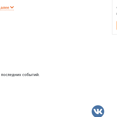
далее
е последних событий.
ВК