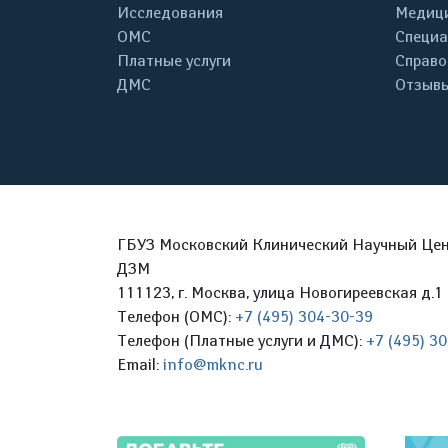
Исследования
Медици
ОМС
Специа
Платные услуги
Справо
ДМС
Отзывы
ГБУЗ Московский Клинический Научный Цент
ДЗМ
111123, г. Москва, улица Новогиреевская д.1 
Телефон (ОМС):
+7 (495) 304-30-39
Телефон (Платные услуги и ДМС):
+7 (495) 3
Email:
info@mknc.ru