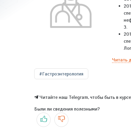
20
сп
неф
3.
20
спе
Ло
Читать 
#Гастроэнтерология
Читайте наш Telegram, чтобы быть в курс
Были ли сведения полезными?
Да
Нет