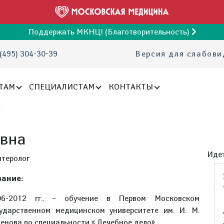
Поддержать МКНЦ! (Благотворительность)
(495) 304-30-39
Версия для слабов
ТАМ
СПЕЦИАЛИСТАМ
КОНТАКТЫ
евна
Идет
нтеролог
ание:
06-2012 гг.. – обучение в Первом Московском
сударственном медицинском университете им. И. М.
енова по специальности « Лечебное дело».