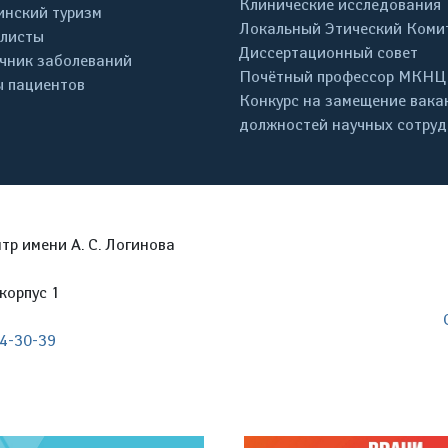
Клинические исследования
нский туризм
Локальный Этический Коми
листы
Диссертационный совет
чник заболеваний
Почётный профессор МКНЦ
 пациентов
Конкурс на замещение вака
должностей научных сотру
р имени А. С. Логинова
корпус 1
04-30-39