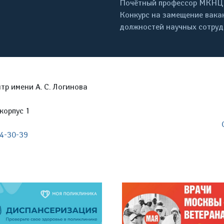
Почётный профессор МКНЦ
Конкурс на замещение вака
должностей научных сотру
р имени А. С. Логинова
корпус 1
04-30-39