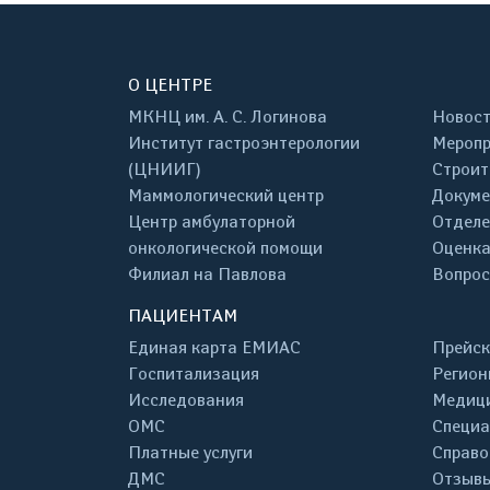
О ЦЕНТРЕ
МКНЦ им. А. С. Логинова
Новос
Институт гастроэнтерологии
Меропр
(ЦНИИГ)
Строит
Маммологический центр
Докум
Центр амбулаторной
Отделе
онкологической помощи
Оценка
Филиал на Павлова
Вопрос
ПАЦИЕНТАМ
Единая карта ЕМИАС
Прейск
Госпитализация
Регион
Исследования
Медици
ОМС
Специа
Платные услуги
Справо
ДМС
Отзывы