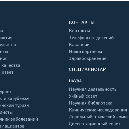
КОНТАКТЫ
ти
Контакты
иятия
Телефоны отделений
ельство
Вакансии
енты
Наши партнёры
ния
Здравоохранение
 качества
СПЕЦИАЛИСТАМ
-ответ
НАУКА
Научная деятельность
урант
Учёный совет
ы и зарубежье
Научная библиотека
нский туризм
Клинические исследования
листы
Локальный этический комит
чник заболеваний
Диссертационный совет
 пациентов