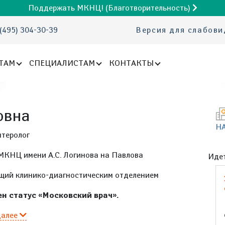
Поддержать МКНЦ! (Благотворительность)
(495) 304-30-39
Версия для слабов
ТАМ
СПЕЦИАЛИСТАМ
КОНТАКТЫ
овна
Н
нтеролог
МКНЦ имени А.С. Логинова на Павлова
Идет
щий клинико-диагностическим отделением
н статус «Московский врач».
далее