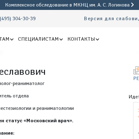
Комплексное обследование
в МКНЦ им. А. С. Логинова
(495) 304-30-39
Версия для слабов
ТАМ
СПЕЦИАЛИСТАМ
КОНТАКТЫ
еславович
Р
иолог-реаниматолог
итель отдела
Идет
нестезиологии и реаниматологии
н статус «Московский врач».
ание: