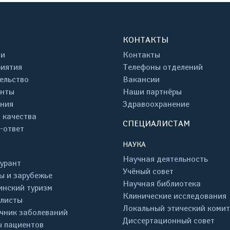
КОНТАКТЫ
ти
Контакты
иятия
Телефоны отделений
ельство
Вакансии
енты
Наши партнёры
ния
Здравоохранение
 качества
СПЕЦИАЛИСТАМ
-ответ
НАУКА
Научная деятельность
урант
Учёный совет
ы и зарубежье
Научная библиотека
нский туризм
Клинические исследования
листы
Локальный этический комит
чник заболеваний
Диссертационный совет
 пациентов