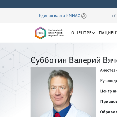
Единая карта ЕМИАС
+7 
О ЦЕНТРЕ
ПАЦИЕН
Субботин Валерий Вяч
Анестез
Руковод
Центр а
Присвое
Образов