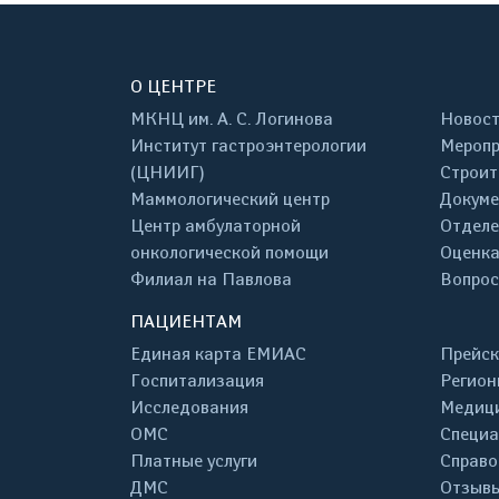
О ЦЕНТРЕ
МКНЦ им. А. С. Логинова
Новос
Институт гастроэнтерологии
Меропр
(ЦНИИГ)
Строит
Маммологический центр
Докум
Центр амбулаторной
Отделе
онкологической помощи
Оценка
Филиал на Павлова
Вопрос
ПАЦИЕНТАМ
Единая карта ЕМИАС
Прейск
Госпитализация
Регион
Исследования
Медици
ОМС
Специа
Платные услуги
Справо
ДМС
Отзывы