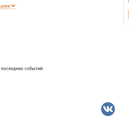
далее
е последних событий.
ВК