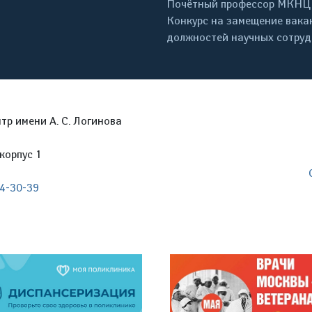
Почётный профессор МКНЦ
Конкурс на замещение вака
должностей научных сотру
р имени А. С. Логинова
корпус 1
04-30-39