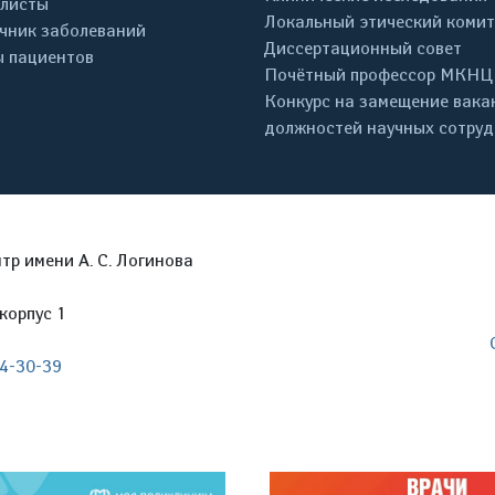
листы
Локальный этический комит
чник заболеваний
Диссертационный совет
 пациентов
Почётный профессор МКНЦ
Конкурс на замещение вака
должностей научных сотру
р имени А. С. Логинова
корпус 1
04-30-39