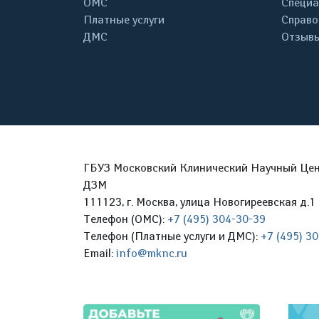
ОМС
Специа
Платные услуги
Справо
ДМС
Отзывы
ГБУЗ Московский Клинический Научный Цент
ДЗМ
111123, г. Москва, улица Новогиреевская д.1 
Телефон (ОМС):
+7 (495) 304-30-39
Телефон (Платные услуги и ДМС):
+7 (495) 3
Email:
info@mknc.ru