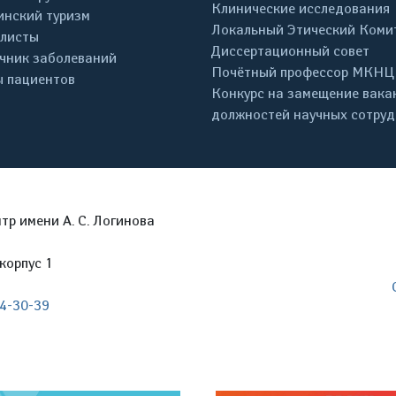
Клинические исследования
нский туризм
Локальный Этический Коми
листы
Диссертационный совет
чник заболеваний
Почётный профессор МКНЦ
 пациентов
Конкурс на замещение вака
должностей научных сотру
р имени А. С. Логинова
корпус 1
04-30-39