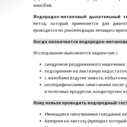
жалобам.
Водородно-метановый дыхательный те
метод, который применяется для диагно
проводится по рекомендации лечащего врача
Когда назначается водородно-метановы
Исследование выполняется пациентам с:
синдромом раздраженного кишечника;
подозрением на лактазную недостаточ
с жалобами вздутие живота, избыточн
неспецифическими симптомами после у
и молочных продуктов, кондитерских из
Кому нельзя проводить водородный тес
Имеющаяся гипогликемия голодания или
Аллергия на лактозу (препарат который