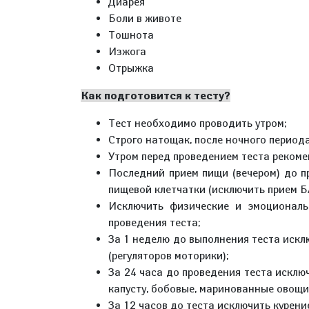
Диарея
Боли в животе
Тошнота
Изжога
Отрыжка
Как подготовится к тесту?
Тест необходимо проводить утром;
Строго натощак, после ночного периода
Утром перед проведением теста рекоме
Последний прием пищи (вечером) до п
пищевой клетчатки (исключить прием БА
Исключить физические и эмоциональ
проведения теста;
За 1 неделю до выполнения теста искл
(регуляторов моторики);
За 24 часа до проведения теста исключ
капусту, бобовые, маринованные овощи
За 12 часов до теста исключить курени