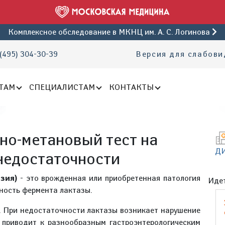
Комплексное обследование
в МКНЦ им. А. С. Логинова
(495) 304-30-39
Версия для слабов
ТАМ
СПЕЦИАЛИСТАМ
КОНТАКТЫ
о-метановый тест на
Д
недостаточности
азия)
- это врожденная или приобретенная патология
Идет
вность фермента лактазы.
. При недостаточности лактазы возникает нарушение
 приводит к разнообразным гастроэнтерологическим