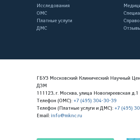
Исследования
Медици
ОМС
Специа
Платные услуги
Справо
ДМС
Отзывы
ГБУЗ Московский Клинический Научный Цент
ДЗМ
111123, г. Москва, улица Новогиреевская д.1 
Телефон (ОМС):
+7 (495) 304-30-39
Телефон (Платные услуги и ДМС):
+7 (495) 3
Email:
info@mknc.ru