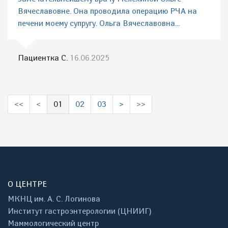
Вячеславовне. Она проводила операцию РЧА на
печени моему супругу. Ольга Вячеславовна...
Пациентка С.
16.06.2025
<<
<
01
02
03
>
>>
(выбрано)
О ЦЕНТРЕ
МКНЦ им. А. С. Логинова
Институт гастроэнтерологии (ЦНИИГ)
Маммологический центр