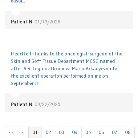
basal...
Patient N.
01/13/2026
Heartfelt thanks to the oncologist-surgeon of the
Skin and Soft Tissue Department MCSC named
after A.S. Loginov Gromova Maria Arkadyevna for
the excellent operation performed on me on
September 3...
Patient N.
09/22/2025
<<
<
01
02
03
04
05
06
07
08