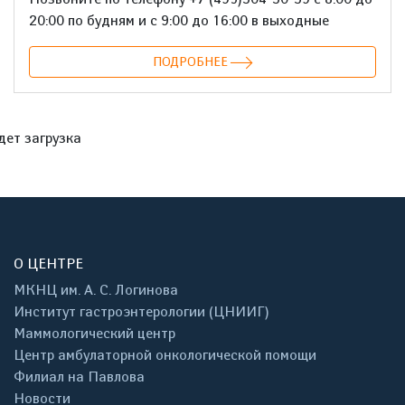
20:00 по будням и с 9:00 до 16:00 в выходные
ПОДРОБНЕЕ
дет загрузка
О ЦЕНТРЕ
МКНЦ им. А. С. Логинова
Институт гастроэнтерологии (ЦНИИГ)
Маммологический центр
Центр амбулаторной онкологической помощи
Филиал на Павлова
Новости