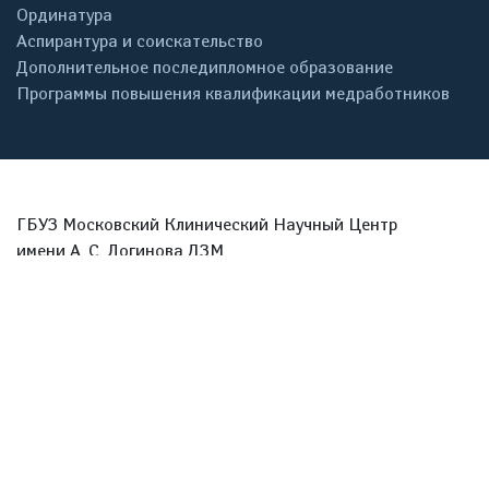
Ординатура
Аспирантура и соискательство
Дополнительное последипломное образование
Программы повышения квалификации медработников
ГБУЗ Московский Клинический Научный Центр
имени А. С. Логинова ДЗМ
111123, г. Москва, улица Новогиреевская д.1 корпус 1
Телефон (ОМС):
+7 (495) 304-30-39
Телефон (Платные услуги и ДМС):
+7 (495) 304-30-39
Email:
info@mknc.ru
ЗАДАТЬ ВОПРОС
Политика обработки персональных данных
Согласие на обработку персональных данных