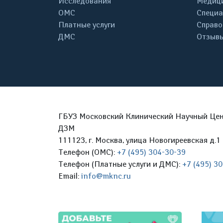
Исследования
Медици
ОМС
Специа
Платные услуги
Справо
ДМС
Отзывы
ГБУЗ Московский Клинический Научный Цент
ДЗМ
111123, г. Москва, улица Новогиреевская д.1 
Телефон (ОМС):
+7 (495) 304-30-39
Телефон (Платные услуги и ДМС):
+7 (495) 3
Email:
info@mknc.ru