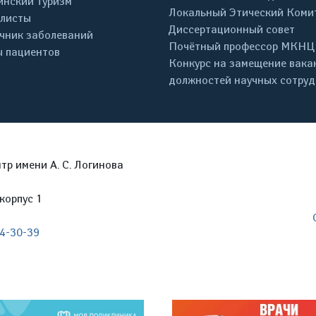
нский туризм
Локальный Этический Коми
листы
Диссертационный совет
чник заболеваний
Почётный профессор МКНЦ
 пациентов
Конкурс на замещение вака
должностей научных сотру
р имени А. С. Логинова
корпус 1
04-30-39