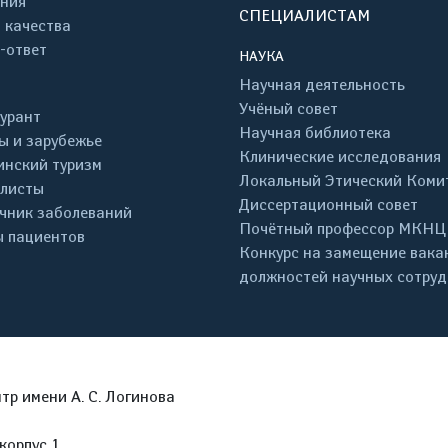
ния
СПЕЦИАЛИСТАМ
 качества
-ответ
НАУКА
Научная деятельность
Учёный совет
урант
Научная библиотека
ы и зарубежье
Клинические исследования
нский туризм
Локальный Этический Коми
листы
Диссертационный совет
чник заболеваний
Почётный профессор МКНЦ
 пациентов
Конкурс на замещение вака
должностей научных сотру
р имени А. С. Логинова
корпус 1