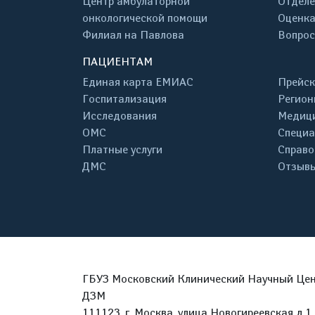
Центр амбулаторной
Отделе
онкологической помощи
Оценка
Филиал на Павлова
Вопрос
ПАЦИЕНТАМ
Единая карта ЕМИАС
Прейск
Госпитализация
Регион
Исследования
Медици
ОМС
Специа
Платные услуги
Справо
ДМС
Отзывы
ГБУЗ Московский Клинический Научный Цент
ДЗМ
111123, г. Москва, улица Новогиреевская д.1 