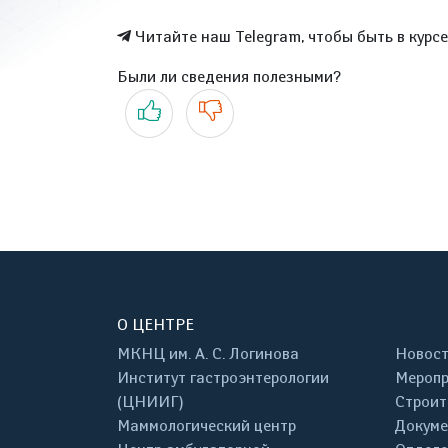
Читайте наш Telegram, чтобы быть в курс
Были ли сведения полезными?
Да
Нет
О ЦЕНТРЕ
МКНЦ им. А. С. Логинова
Новос
Институт гастроэнтерологии
Меропр
(ЦНИИГ)
Строит
Маммологический центр
Докум