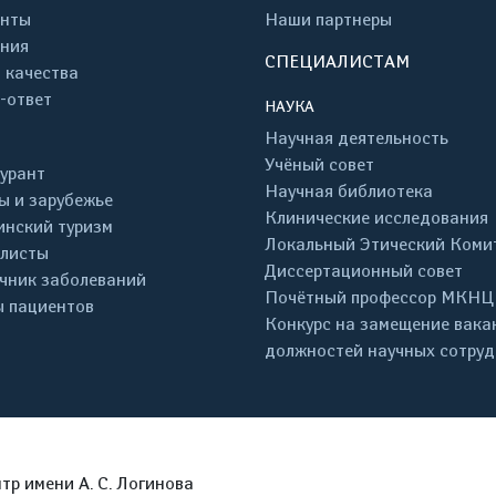
енты
Наши партнеры
ния
СПЕЦИАЛИСТАМ
 качества
-ответ
НАУКА
Научная деятельность
Учёный совет
урант
Научная библиотека
ы и зарубежье
Клинические исследования
нский туризм
Локальный Этический Коми
листы
Диссертационный совет
чник заболеваний
Почётный профессор МКНЦ
 пациентов
Конкурс на замещение вака
должностей научных сотру
р имени А. С. Логинова