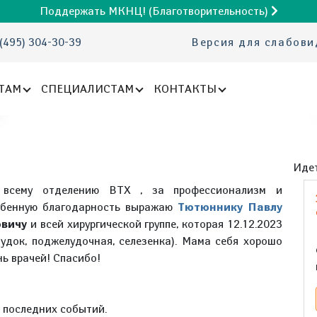
Поддержать МКНЦ! (Благотворительность)
(495) 304-30-39
Версия для слабов
ТАМ
СПЕЦИАЛИСТАМ
КОНТАКТЫ
Идет
ь всему отделению ВТХ , за профессионализм и
обенную благодарность выражаю
Тютюннику Павлу
овичу
и всей хирургической группе, которая 12.12.2023
удок, поджелудочная, селезенка). Мама себя хорошо
нь врачей! Спасибо!
е последних событий.