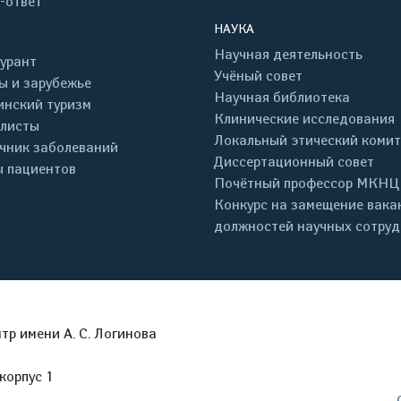
-ответ
НАУКА
Научная деятельность
урант
Учёный совет
ы и зарубежье
Научная библиотека
нский туризм
Клинические исследования
листы
Локальный этический комит
чник заболеваний
Диссертационный совет
 пациентов
Почётный профессор МКНЦ
Конкурс на замещение вака
должностей научных сотру
р имени А. С. Логинова
корпус 1