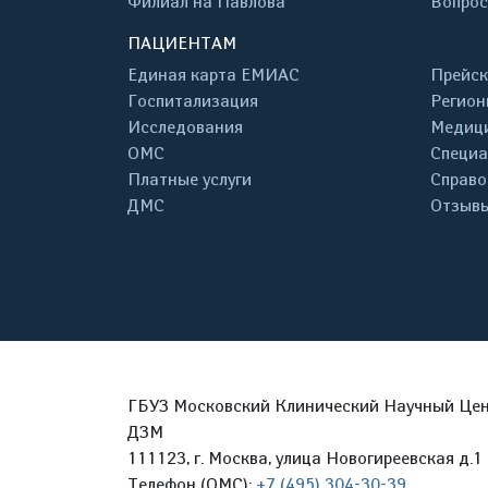
Филиал на Павлова
Вопрос
ПАЦИЕНТАМ
Единая карта ЕМИАС
Прейск
Госпитализация
Регион
Исследования
Медици
ОМС
Специа
Платные услуги
Справо
ДМС
Отзывы
ГБУЗ Московский Клинический Научный Цент
ДЗМ
111123, г. Москва, улица Новогиреевская д.1 
Телефон (ОМС):
+7 (495) 304-30-39