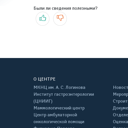
Были ли сведения полезными?
Да
Нет
О ЦЕНТРЕ
МКНЦ им. А. С. Логинова
Новос
Институт гастроэнтерологии
Меропр
(ЦНИИГ)
Строит
Маммологический центр
Докум
Центр амбулаторной
Отделе
онкологической помощи
Оценка