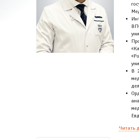
го
Мед
Инт
ВП
уни
Пр
«К
«Р
уни
В 
ме
дел
Ор
ан
ме
Евд
Читать 