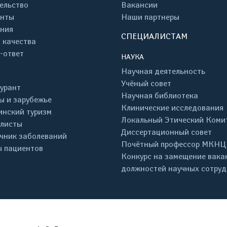
ельство
Вакансии
енты
Наши партнеры
ния
СПЕЦИАЛИСТАМ
 качества
-ответ
НАУКА
Научная деятельность
Учёный совет
урант
Научная библиотека
ы и зарубежье
Клинические исследования
нский туризм
Локальный Этический Коми
листы
Диссертационный совет
чник заболеваний
Почётный профессор МКНЦ
 пациентов
Конкурс на замещение вака
должностей научных сотру