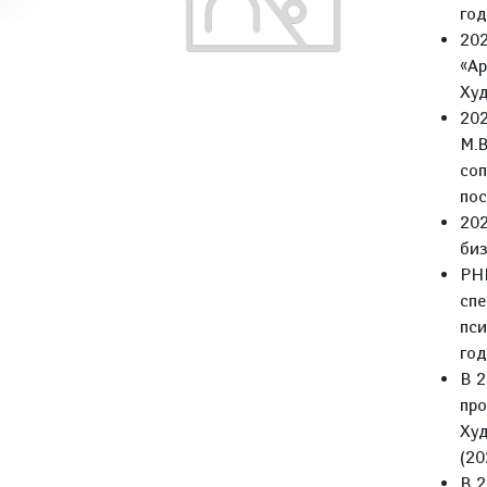
год
202
«Ар
Худ
202
М.В
соп
пос
202
биз
РНИ
спе
пси
год
В 2
про
Худ
(20
В 