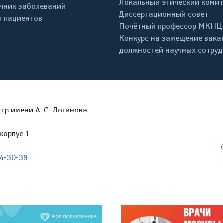
Локальный этический комит
чник заболеваний
Диссертационный совет
 пациентов
Почётный профессор МКНЦ
Конкурс на замещение вака
должностей научных сотру
р имени А. С. Логинова
корпус 1
04-30-39