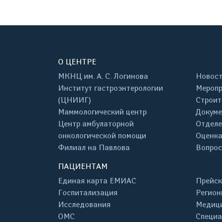
О ЦЕНТРЕ
МКНЦ им. А. С. Логинова
Новос
Институт гастроэнтерологии
Меропр
(ЦНИИГ)
Строит
Маммологический центр
Докум
Центр амбулаторной
Отделе
онкологической помощи
Оценка
Филиал на Павлова
Вопрос
ПАЦИЕНТАМ
Единая карта ЕМИАС
Прейск
Госпитализация
Регион
Исследования
Медици
ОМС
Специа