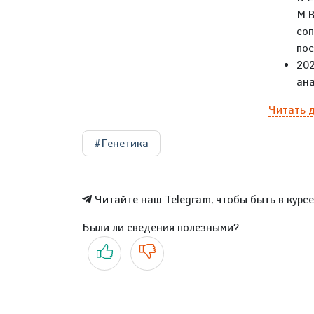
М.В
соп
пос
202
ана
Читать 
#Генетика
Читайте наш Telegram, чтобы быть в курс
Были ли сведения полезными?
Да
Нет