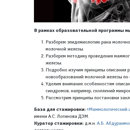
В рамках образовательной программы м
Разберем эпидемиологию рака молочно
молочной железы.
Разберем методику проведения маммог
железы.
Подробно изучим принципы описания р
новообразований молочной железы по 
Уделим внимание особенностям описан
синдромов, например, скоплений микрок
Рассмотрим принципы постановки закл
База для стажировки:
«Маммологический ц
имени А.С. Логинова ДЗМ.
Куратор стажировки:
д.м.н.
А.Б. Абдураимо