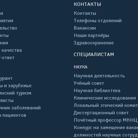
КОНТАКТЫ
ти
Контакты
иятия
Телефоны отделений
ельство
Вакансии
енты
Наши партнёры
ния
Здравоохранение
 качества
СПЕЦИАЛИСТАМ
-ответ
НАУКА
Научная деятельность
урант
Учёный совет
ы и зарубежье
Научная библиотека
нский туризм
Клинические исследования
листы
Локальный этический комит
чник заболеваний
Диссертационный совет
 пациентов
Почётный профессор МКНЦ
Конкурс на замещение вака
должностей научных сотру