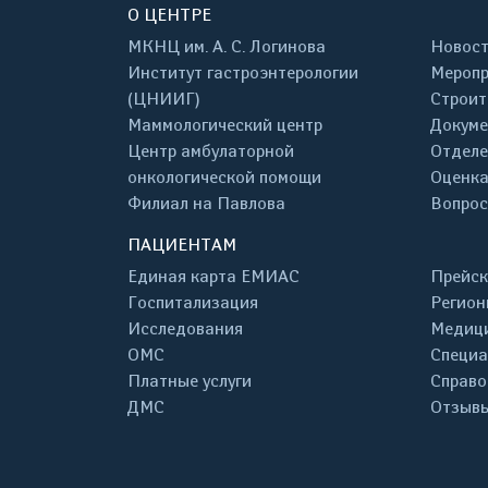
О ЦЕНТРЕ
МКНЦ им. А. С. Логинова
Новос
Институт гастроэнтерологии
Меропр
(ЦНИИГ)
Строит
Маммологический центр
Докум
Центр амбулаторной
Отделе
онкологической помощи
Оценка
Филиал на Павлова
Вопрос
ПАЦИЕНТАМ
Единая карта ЕМИАС
Прейск
Госпитализация
Регион
Исследования
Медици
ОМС
Специа
Платные услуги
Справо
ДМС
Отзывы