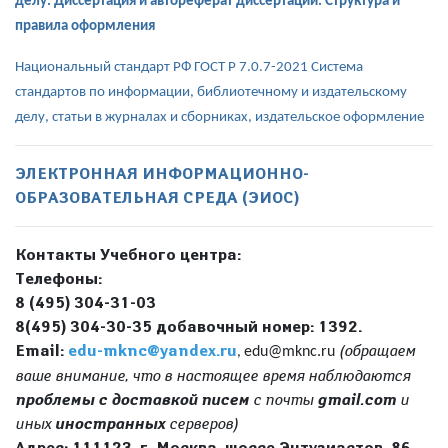
делу. Диссертация и автореферат диссертации. Структура и
правила оформления
Национальный стандарт РФ ГОСТ Р 7.0.7-2021 Система
стандартов по информации, библиотечному и издательскому
делу, статьи в журналах и сборниках, издательское оформление
ЭЛЕКТРОННАЯ ИНФОРМАЦИОННО-
ОБРАЗОВАТЕЛЬНАЯ
СРЕДА (ЭИОС)
Контакты Учебного центра:
Телефоны:
8 (495) 304-31-03
8(495) 304-30-35 добавочный номер: 1392.
Email:
edu-mknc@yandex.ru
(обращаем
edu
@
mknc
.
ru
,
ваше внимание, что в настоящее время наблюдаются
проблемы с доставкой писем
с почты
gmail.com
и
иных
иностранных
серверов)
Адрес: 111123, г. Москва, шоссе Энтузиастов, 86,