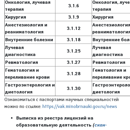
Онкология, лучевая
Онкология, луч
3.1.6
терапия
терапия
Хирургия
3.1.9
Хирургия
Анестезиология и
Анестезиология
3.1.12
реаниматология
реаниматологи
Внутренние болезни
3.1.18
Внутренние бол
Лучевая
Лучевая
3.1.25
диагностика
диагностика
Ревматология
3.1.27
Ревматология
Гематология и
Гематология и
3.1.28
переливание крови
переливание кр
Гастроэнтерология и
Гастроэнтероло
3.1.30
диетология
диетология
Ознакомиться с паспортами научных специальностей
можно по ссылке:
https://vak.minobrnauki.gov.ru/news
Выписка из реестра лицензий на
образовательную деятельность
(
скан-