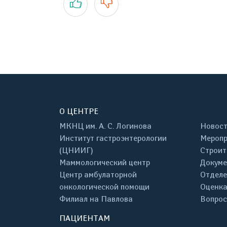
О ЦЕНТРЕ
МКНЦ им. А. С. Логинова
Новос
Институт гастроэнтерологии
Меропр
(ЦНИИГ)
Строит
Маммологический центр
Докум
Центр амбулаторной
Отделе
онкологической помощи
Оценка
Филиал на Павлова
Вопрос
ПАЦИЕНТАМ