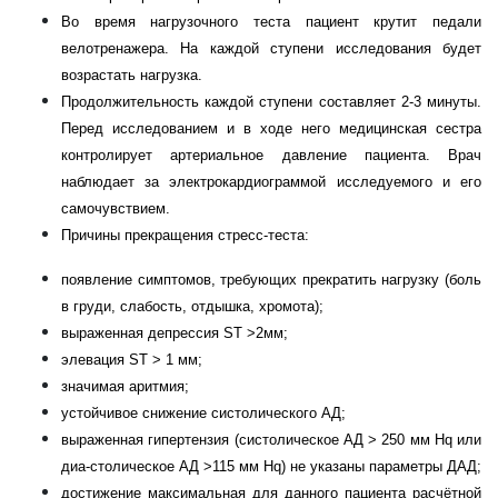
Во время нагрузочного теста пациент крутит педали
велотренажера.
На каждой ступени исследования будет
возрастать нагрузка.
Продолжительность каждой ступени составляет 2-3 минуты.
Перед исследо­
ванием и в ходе него медицинская сестра
контролирует артериальное
давление пациента. Врач
наблюдает за электрокардиограммой иссле­
дуемого и его
самочувствием.
Причины прекращения стресс-теста:
появление симптомов, требующих прекратить нагрузку (боль
в груди,
слабость, отдышка, хромота);
выраженная депрессия
ST
>2мм;
элевация
ST
> 1 мм;
значимая аритмия;
устойчивое снижение систолического АД;
выраженная гипертензия (систолическое АД > 250 мм
Hq
или
диа-
столическое АД >115 мм
Hq
) не указаны параметры ДАД;
достижение максимальная для данного пациента расчётной