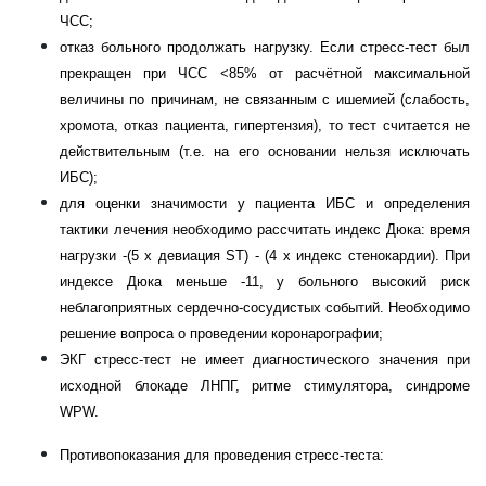
ЧСС;
отказ больного продолжать нагрузку. Если стресс-тест был
пре­кращен при ЧСС <85% от расчётной максимальной
величины по причинам, не связанным с ишемией (слабость,
хромота, отказ паци­ента, гипертензия), то тест считается не
действительным (т.е. на его основании нельзя исключать
ИБС);
для оценки значимости у пациента ИБС и определения
тактики лечения необходимо рассчитать индекс Дюка: время
нагрузки -(5 х девиация
ST
) - (4 х индекс стенокардии). При
индексе Дюка
меньше -11, у больного высокий риск
неблагоприятных сердечно-со­
судистых событий. Необходимо
решение вопроса о проведении
коронарографии;
ЭКГ стресс-тест не имеет диагностического значения при
исходной блокаде ЛНПГ, ритме стимулятора, синдроме
WPW
.
Противопоказания для проведения стресс-теста: